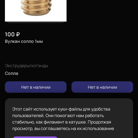
Город
Екатеринбург
изменить
Телефон
8-800-234-47-78
позвонить
100
₽
Вулкан сопло 1мм
Адрес
проложить
Каталог
ул.Проезжая дом 9а
маршрут
Экструдеры/хотэнды
Режим работы
Сопла
Пн-Вс с 10:00 до 18:00
Нет в наличии
Нет в наличии
Задать вопрос
Пластик BestFilament
info@bestfilament.ru
написать
Сопутствующие товары
Этот сайт использует куки-файлы для удобства
Подарочные сертификаты
Политика конфиденциальности
пользователей. Они помогают нам работать
стабильно, как филамент в катушке. Продолжая
просмотр, вы соглашаетесь на их использование