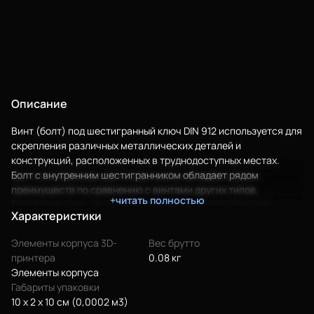
Описание
Винт (болт) под шестигранный ключ DIN 912 используется для
скрепления различных металлических деталей и
конструкций, расположенных в труднодоступных местах.
Болт с внутренним шестигранником обладает рядом
преимуществ по сравнению с винтами других типов.
+читать полностью
Благодаря тому, что к винту можно приложить больший
Характеристики
крутящий момент, обеспечивается более прочное
соединение. Именно поэтому винты DIN 912 часто
Элементы корпуса 3D-
Вес брутто
применяются в случаях, когда оборудование и механизмы
принтера
0.08 кг
подвержены сильной вибрации и серьезным нагрузкам.
Элементы корпуса
Кроме того, винты этого типа надежно защищены от
Габариты упаковки
несанкционированного доступа. Внутренний шестигранник
10 x 2 x 10 см (0,0002 м3)
обеспечивает защиту от срыва, что продлевает срок службы