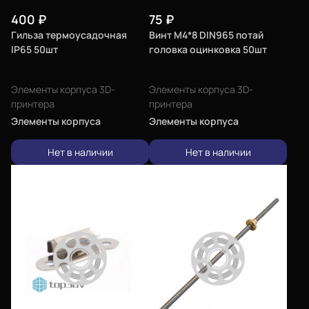
400
₽
75
₽
Гильза термоусадочная
Винт М4*8 DIN965 потай
IP65 50шт
головка оцинковка 50шт
Элементы корпуса 3D-
Элементы корпуса 3D-
Еще
принтера
принтера
Элементы корпуса
Элементы корпуса
Войти
Нет в наличии
Нет в наличии
О нас
Филиалы
Сертификаты
Система скидок
Оплата и доставка