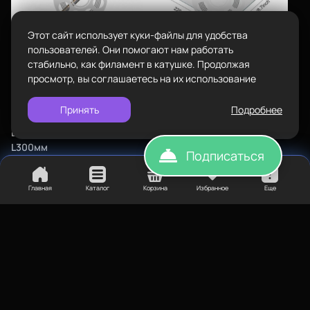
info@bestfilament.ru
написать
Сопутствующие товары
Этот сайт использует куки-файлы для удобства
Подарочные сертификаты
Политика конфиденциальности
пользователей. Они помогают нам работать
стабильно, как филамент в катушке. Продолжая
просмотр, вы соглашаетесь на их использование
Принять
Подробнее
925
₽
500
₽
Винт трапецеидальный 8мм
Стекло для 3д принтера
L300мм
220*220мм
Подписаться
Элементы корпуса 3D-
Элементы корпуса 3D-
Главная
Каталог
Корзина
Избранное
Еще
принтера
принтера
Элементы корпуса
Элементы корпуса
Нет в наличии
Нет в наличии