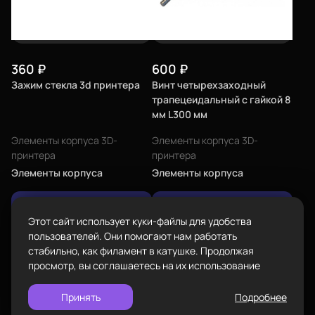
Екатеринбург
изменить
Телефон
8-800-234-47-78
позвонить
360
₽
600
₽
Адрес
Зажим стекла 3d принтера
Винт четырехзаходный
проложить
Каталог
ул.Проезжая дом 9а
трапецеидальный с гайкой 8
маршрут
мм L300 мм
Режим работы
Элементы корпуса 3D-
Элементы корпуса 3D-
Пн-Вс с 10:00 до 18:00
принтера
принтера
Задать вопрос
Элементы корпуса
Элементы корпуса
Пластик BestFilament
info@bestfilament.ru
написать
Сопутствующие товары
Нет в наличии
Нет в наличии
Этот сайт использует куки-файлы для удобства
Подарочные сертификаты
Политика конфиденциальности
пользователей. Они помогают нам работать
стабильно, как филамент в катушке. Продолжая
просмотр, вы соглашаетесь на их использование
Принять
Подробнее