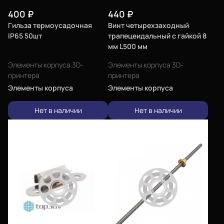
Войти
400
₽
440
₽
Гильза термоусадочная
Винт четырехзаходный
IP65 50шт
трапецеидальный с гайкой 8
О нас
мм L500 мм
Филиалы
Элементы корпуса 3D-
Элементы корпуса 3D-
принтера
принтера
Сертификаты
Элементы корпуса
Элементы корпуса
Система скидок
Нет в наличии
Нет в наличии
Оплата и доставка
Для крупных 3D-печатников
Мы в социальных сетях
Город