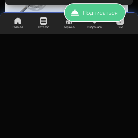
Подписаться
Главная
Каталог
Корзина
Избранное
Еще
925
₽
500
₽
Винт трапецеидальный 8мм
Стекло для 3д принтера
L300мм
220*220мм
Элементы корпуса 3D-
Элементы корпуса 3D-
принтера
принтера
Элементы корпуса
Элементы корпуса
Нет в наличии
Нет в наличии