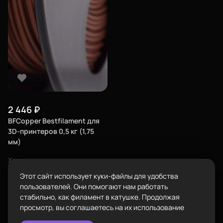
Город
Екатеринбург
изменить
Телефон
8-800-234-47-78
позвонить
Адрес
проложить
Каталог
ул.Проезжая дом 9а
маршрут
2 446
₽
Режим работы
BFCopper Bestfilament для
Пн-Вс с 10:00 до 18:00
3D-принтеров 0,5 кг (1,75
Задать вопрос
мм)
Пластик BestFilament
info@bestfilament.ru
написать
Характеристики
Сопутствующие товары
Композиты
Этот сайт использует куки-файлы для удобства
Подарочные сертификаты
Политика конфиденциальности
пользователей. Они помогают нам работать
Купить
стабильно, как филамент в катушке. Продолжая
просмотр, вы соглашаетесь на их использование