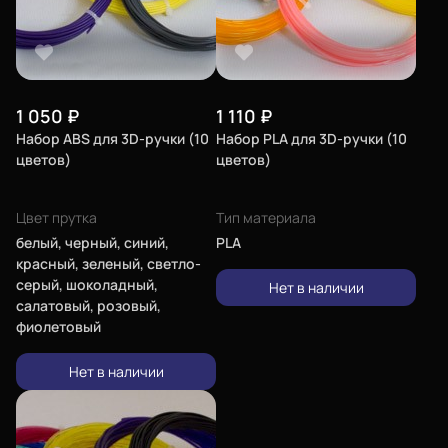
1 050
₽
1 110
₽
Набор ABS для 3D-ручки (10
Набор PLA для 3D-ручки (10
цветов)
цветов)
Еще
Цвет прутка
Тип материала
Войти
белый, черный, синий,
PLA
красный, зеленый, светло-
серый, шоколадный,
Нет в наличии
О нас
салатовый, розовый,
фиолетовый
Филиалы
Сертификаты
Нет в наличии
Система скидок
Оплата и доставка