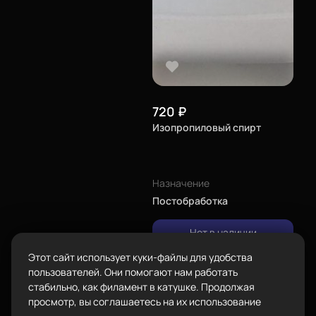
Город
Екатеринбург
изменить
Телефон
8-800-234-47-78
позвонить
Адрес
720
₽
проложить
Изопропиловый спирт
Каталог
ул.Проезжая дом 9а
маршрут
Режим работы
Пн-Вс с 10:00 до 18:00
Назначение
Постобработка
Задать вопрос
Пластик BestFilament
info@bestfilament.ru
написать
Нет в наличии
Сопутствующие товары
Этот сайт использует куки-файлы для удобства
Подарочные сертификаты
Политика конфиденциальности
пользователей. Они помогают нам работать
стабильно, как филамент в катушке. Продолжая
просмотр, вы соглашаетесь на их использование