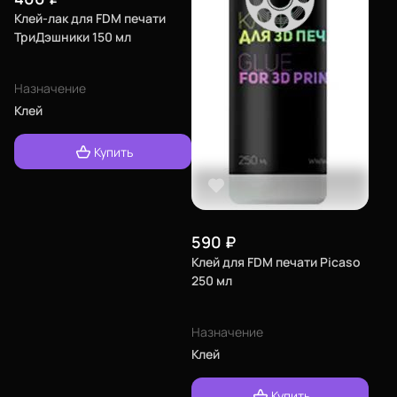
Клей-лак для FDM печати
ТриДэшники 150 мл
Назначение
Клей
Купить
590
₽
Клей для FDM печати Picaso
250 мл
Назначение
Клей
Купить