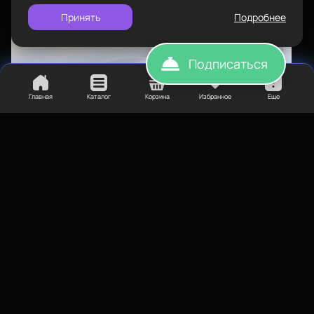
Принять
Подробнее
Подписаться
Главная
Каталог
Корзина
Избранное
Еще
800
₽
Дихлорметан (1 литр)
Назначение
Постобработка
Нет в наличии
100
₽