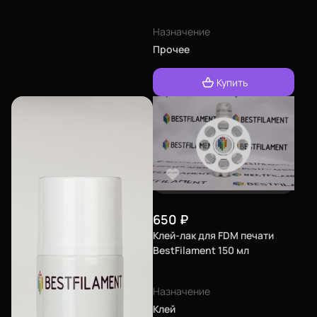
Назначение
Прочее
Купить
650
₽
Клей-лак для FDM печати
BestFilament 150 мл
Назначение
Клей