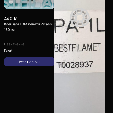
Еще
Войти
440
₽
Клей для FDM печати Picaso
150 мл
О нас
Филиалы
Назначение
Клей
Сертификаты
Система скидок
Нет в наличии
Оплата и доставка
Для крупных 3D-печатников
Мы в социальных сетях