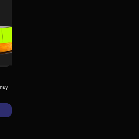
изменить
пку
позвонить
проложить
маршрут