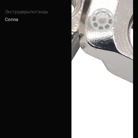
Войти
Экструдеры/хотэнды
Сопла
О нас
Филиалы
Сертификаты
Система скидок
Оплата и доставка
Для крупных 3D-печатников
Мы в социальных сетях
Город