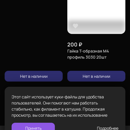
Екатеринбург
изменить
Телефон
8-800-234-47-78
позвонить
Адрес
проложить
200
₽
Каталог
ул.Проезжая дом 9а
маршрут
Гайка Т-образная М4
профиль 3030 20шт
Режим работы
Пн-Вс с 10:00 до 18:00
Нет в наличии
Нет в наличии
Задать вопрос
Пластик BestFilament
info@bestfilament.ru
написать
Сопутствующие товары
Этот сайт использует куки-файлы для удобства
Подарочные сертификаты
Политика конфиденциальности
пользователей. Они помогают нам работать
стабильно, как филамент в катушке. Продолжая
просмотр, вы соглашаетесь на их использование
Принять
Подробнее