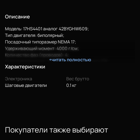
Описание
Модель: 17HS4401 аналог 42BYGHW609;
Тип двигателя: биполярный;
Посадочный типоразмер NEMA 17;
Удерживающий момент: 4000 г/см;
Количество фаз (проводов): 4;
+читать полностью
Угол поворота/шаг: 1,8 гр., погрешность шага 5%;
Характеристики
Номинальное напряжение: 3,4 В;
Номинальный ток: 1.7A;
Электроника
Вес брутто
Рабочая температура: -20...+50 гр.;
Шаговые двигатели
0.1 кг
Вес: 0.26кг
Покупатели также выбирают