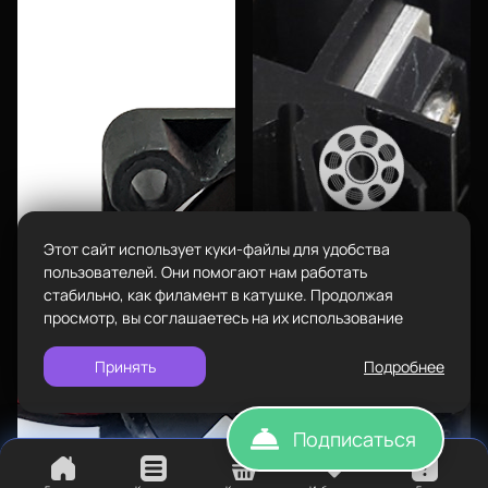
Адрес
проложить
Каталог
ул.Проезжая дом 9а
маршрут
Режим работы
Пн-Вс с 10:00 до 18:00
Задать вопрос
Пластик BestFilament
info@bestfilament.ru
написать
Сопутствующие товары
Этот сайт использует куки-файлы для удобства
Подарочные сертификаты
Политика конфиденциальности
пользователей. Они помогают нам работать
стабильно, как филамент в катушке. Продолжая
просмотр, вы соглашаетесь на их использование
Принять
Подробнее
Подписаться