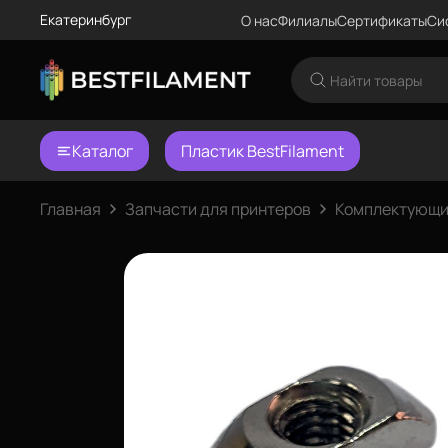
Екатеринбург
О нас
Филиалы
Сертификаты
Си
Каталог
Пластик BestFilament
Главная
Запчасти для принтеров
Комплектующи