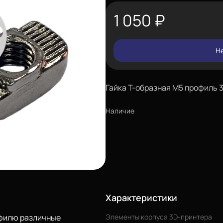
1 050
₽
Не
Гайка Т-образная М5 профиль 
Наличие
Характеристики
офилю различные
Элементы корпуса 3D-принтера