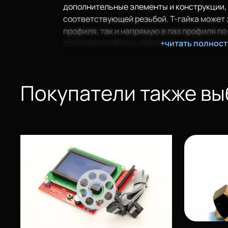
дополнительные элементы и конструкции, 
соответствующей резьбой. Т-гайка может 
профиля, так и напрямую в паз профиля по 
затягивании болта, гайка поворачивается, 
+читать полнос
Количество: 50 шт.
Покупатели также в
Еще
Войти
О нас
Филиалы
Сертификаты