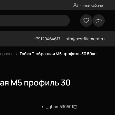
Личный кабинет
+79120464617
info@bestfilament.ru
корпуса
Гайка Т-образная М5 профиль 30 50шт
ная М5 профиль 30
st_gtmm530501