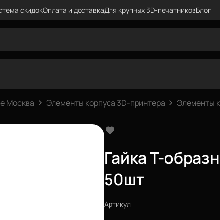
стема скидок
Оплата и доставка
Для крупных 3D-печатников
Блог
е Москва
Элементы корпуса 3D-принтера
Элементы 
Гайка Т-образ
50шт
Артикул