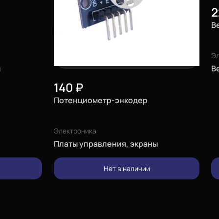
2
В
Эл
ы
В
140
₽
Потенциометр-энкодер
Электроника
Платы управления, экраны
изменить
Нет в наличии
позвонить
проложить