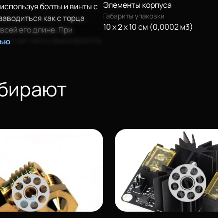
Элементы корпуса
используя болты и винты с
Габариты упаковки
заводиться как с торца
10 x 2 x 10 см (0,0002 м3)
всей его длине. При
за счет чего и фиксируется.
тью
ыбирают