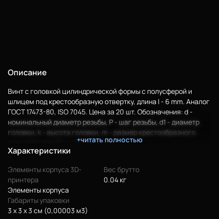
Описание
Винт с головкой цилиндрической формы с полусферой и
шлицем под крестообразную отвертку, длина l - 6 mm. Аналог
ГОСТ 17473-80, ISO 7045. Цена за 20 шт. Обозначения: d -
Еще
номинальный диаметр резьбы, P - шаг резьбы, d1 - диаметр
головки, k - высота головки, m - размер крестообразного
+читать полностью
Войти
шлица PH или PZ, l - длина винта.
Характеристики
Элементы корпуса 3D-
Вес брутто
О нас
принтера
0.04 кг
Элементы корпуса
Филиалы
Габариты упаковки
3 x 3 x 3 см (0,00003 м3)
Сертификаты