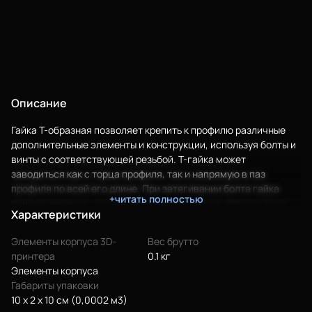
Описание
Гайка Т-образная позволяет крепить к профилю различные
дополнительные элементы и конструкции, используя болты и
винты с соответствующей резьбой. Т-гайка может
заводиться как с торца профиля, так и напрямую в паз
Еще
профиля по всей его длине. При затягивании болта гайка
+читать полностью
поворачивается, за счет чего и фиксируется. Кол-во: 10 шт.
Характеристики
Войти
Элементы корпуса 3D-
Вес брутто
принтера
0.1 кг
О нас
Элементы корпуса
Габариты упаковки
Филиалы
10 x 2 x 10 см (0,0002 м3)