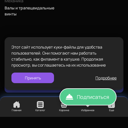
Механика
Валы и трапецеидальные
Режим работы
винты
Пн-Вс с 10:00 до 18:00
Задать вопрос
Пластик BestFilament
info@bestfilament.ru
написать
Сопутствующие товары
Этот сайт использует куки-файлы для удобства
Подарочные сертификаты
Политика конфиденциальности
пользователей. Они помогают нам работать
стабильно, как филамент в катушке. Продолжая
просмотр, вы соглашаетесь на их использование
Принять
Подробнее
Нет в наличии
Нет в наличии
Подписаться
Главная
Каталог
Корзина
Избранное
Еще