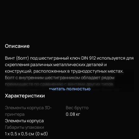
Описание
Винт (болт) под шестигранный ключ DIN 912 используется для
скрепления различных металлических деталей и
конструкций, расположенных в труднодоступных местах.
Еще
Болт с внутренним шестигранником обладает рядом
преимуществ по сравнению с винтами других типов.
+читать полностью
Войти
Благодаря тому, что к винту можно приложить больший
Характеристики
крутящий момент, обеспечивается более прочное
соединение. Именно поэтому винты DIN 912 часто применяют
Элементы корпуса 3D-
Вес брутто
в случаях, когда оборудование и механизмы подвержены
О нас
принтера
0.08 кг
сильной вибрации и серьезным нагрузкам. Кроме того, винты
Элементы корпуса
Филиалы
этого типа надежно защищены от несанкционированного
Габариты упаковки
доступа. Внутренний шестигранник обеспечивает защиту от
1 x 0,5 x 0,5 см (0 м3)
Сертификаты
срыва, что продлевает срок службы крепежа. Кроме того,