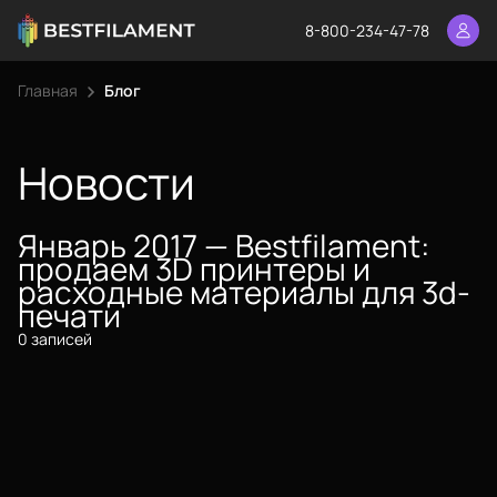
8-800-234-47-78
Главная
Блог
Еще
Войти
Новости
Январь 2017 — Bestfilament:
О нас
продаем 3D принтеры и
Филиалы
расходные материалы для 3d-
печати
Сертификаты
0 записей
Система скидок
Оплата и доставка
Для крупных 3D-печатников