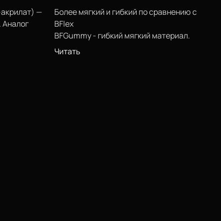
-акрилат)
—
Более мягкий и гибкий по сравнению с
 Аналог
BFlex
BFGummy
- гибкий мягкий материал.
нию. Не
Идеально подходит для печати гибких
Читать
е.
изделий: прокладок, проставок,
S -
демпферов, колес.
альном они
 все свое
изменить
Идеально подходит для печати