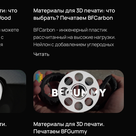
и: что
Материалы для 3D печати: что
тобы был
Wood
выбрать? Печатаем BFCarbon
 не
 можете
BFCarbon
- инженерный пластик
 с
рассчитанный на высокие нагрузки.
яя
Нейлон с добавлением углеродных
и,
волокон. Прочный материал, стойкий к
Читать
ия оттенка
истиранию, а за счет добавления
углерода снижена или почти
ых целях.
отсутствует усадка.
елия,
реться на
фигурки,
отавливать
ти.
Материалы для 3D печати.
Печатаем BFGummy