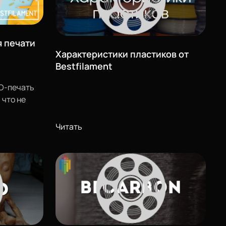
 печати
Характеристики пластиков от
Bestfilament
3D-печать
 что не
ти
 3D-
Читать
печать.
одите
атных
ригодится.
у приятный