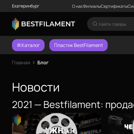
Екатеринбург
О нас
Филиалы
Сертификаты
Си
Каталог
Пластик BestFilament
Главная
Блог
Новости
2021 — Bestfilament: про