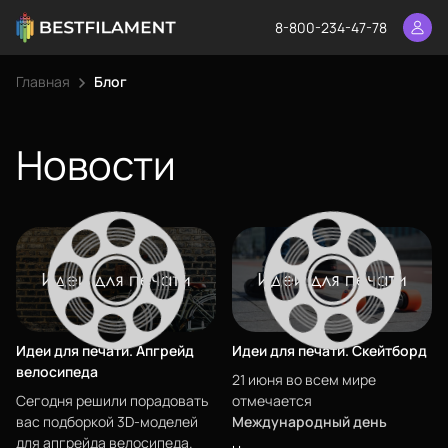
8-800-234-47-78
Главная
Блог
Новости
Идеи для печати. Апгрейд
Идеи для печати. Скейтборд
велосипеда
21 июня во всем мире
Сегодня решили порадовать
отмечается
вас подборкой 3D-моделей
Международный день
для апгрейда велосипеда.
скейтбординга
(Go