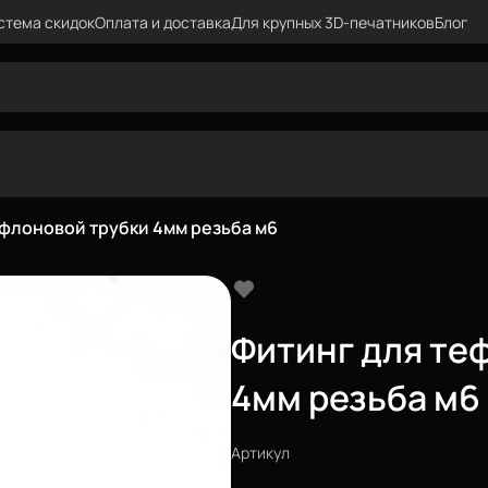
стема скидок
Оплата и доставка
Для крупных 3D-печатников
Блог
ефлоновой трубки 4мм резьба м6
Фитинг для те
4мм резьба м6
Артикул