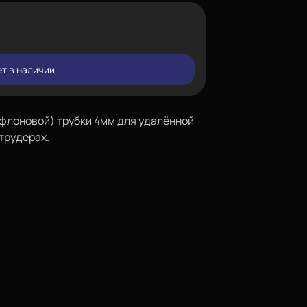
т в наличии
ефлоновой) трубки 4мм для удалённой
трудерах.