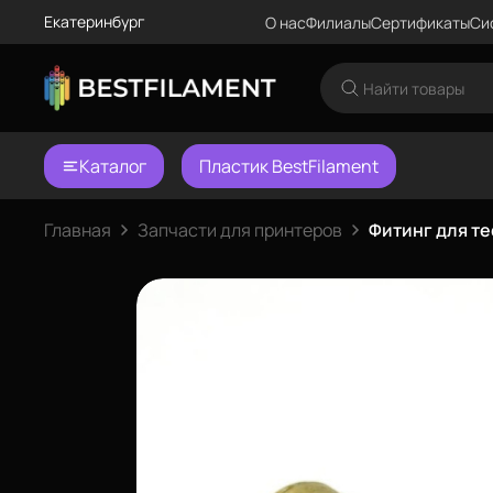
Екатеринбург
О нас
Филиалы
Сертификаты
Си
Каталог
Пластик BestFilament
Главная
Запчасти для принтеров
Фитинг для т