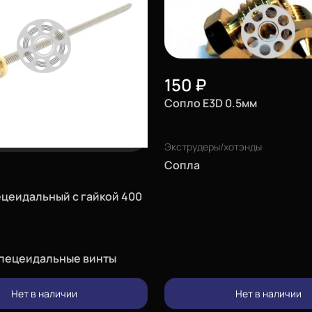
150
₽
Сопло E3D 0.5мм
Экструдеры/хотэнды
Сопла
ецеидальный с гайкой 400
апецеидальные винты
Нет в наличии
Нет в наличии