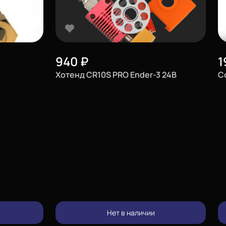
940
₽
1
Хотенд CR10S PRO Ender-3 24В
С
изменить
Нет в наличии
позвонить