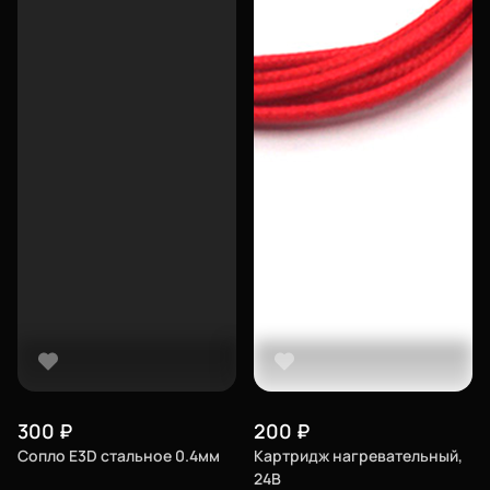
Филиалы
Сертификаты
Система скидок
Оплата и доставка
Для крупных 3D-печатников
Мы в социальных сетях
Город
Екатеринбург
изменить
Телефон
300
₽
200
₽
8-800-234-47-78
позвонить
Сопло E3D стальное 0.4мм
Картридж нагревательный,
24В
Адрес