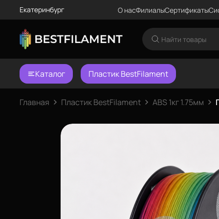
Екатеринбург
О нас
Филиалы
Сертификаты
Си
Каталог
Пластик BestFilament
Главная
Пластик BestFilament
ABS 1кг 1.75мм