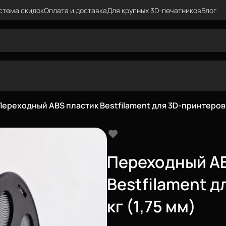
стема скидок
Оплата и доставка
Для крупных 3D-печатников
Блог
Переходный ABS пластик Bestfilament для 3D-принтеров 1 
Переходный AB
Bestfilament д
кг (1,75 мм)