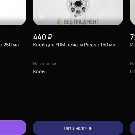
440
₽
7
o 250 мл
Клей для FDM печати Picaso 150 мл
И
Назначение
Н
Клей
П
изменить
Нет в наличии
позвонить