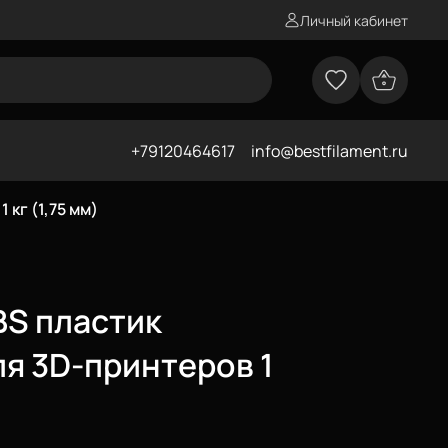
Личный кабинет
+79120464617
info@bestfilament.ru
кг (1,75 мм)
S пластик
ля 3D-принтеров 1