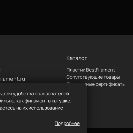
ацетона для сглаживания
 суперклеем.
лах одной катушки не более
Каталог
Пластик BestFilament
с
Сопутствующие товары
ilament.ru
Подарочные сертификаты
0:00 до 18:00
ы для удобства пользователей.
617
ильно, как филамент в катушке.
аетесь на их использование
 — 12%
Подробнее
а