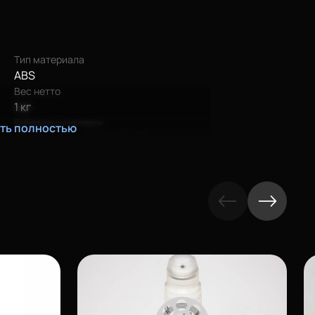
Тип материала
ABS
Вес нетто
1 кг
Габариты упаковки
ать полностью
20 х 20 х 8 см (0,0032 м3)