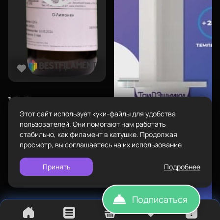
Адрес
проложить
Каталог
ул.Проезжая дом 9а
маршрут
Режим работы
Пн-Вс с 10:00 до 18:00
Задать вопрос
Пластик BestFilament
info@bestfilament.ru
написать
1 650
₽
Сопутствующие товары
Лимонен (d-Limonene) (250
Этот сайт использует куки-файлы для удобства
Подарочные сертификаты
мл)
Политика конфиденциальности
пользователей. Они помогают нам работать
стабильно, как филамент в катушке. Продолжая
просмотр, вы соглашаетесь на их использование
Назначение
Постобработка
Принять
Подробнее
Подписаться