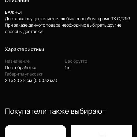
Описание
Волгоград
Осталась 1 штука
ВАЖНО!
Еще
Доставка осуществляется любым способом, кроме ТК СДЭК!
При заказе данного товара необходимо выбирать другие
способы доставки!
Войти
Характеристики
О нас
Назначение
Вес брутто
Филиалы
Постобработка
1 кг
Габариты упаковки
Сертификаты
20 х 20 х 8 см (0,0032 м3)
Система скидок
Оплата и доставка
Покупатели также выбирают
Для крупных 3D-печатников
Мы в социальных сетях