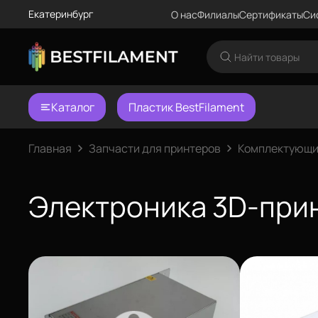
Екатеринбург
О нас
Филиалы
Сертификаты
Си
Каталог
Пластик BestFilament
Главная
Запчасти для принтеров
Комплектующи
Электроника 3D-при