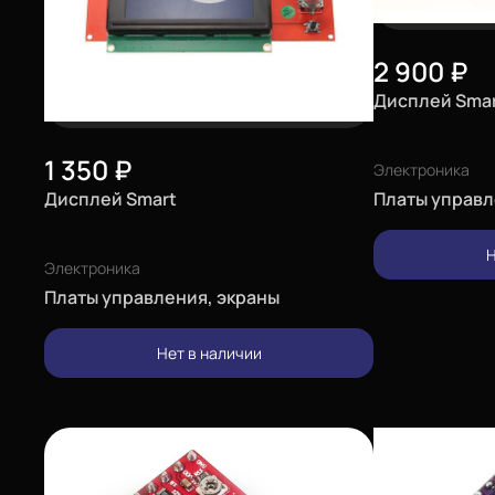
2 900
₽
Дисплей Smart
1 350
₽
Электроника
Платы управл
Дисплей Smart
Н
Электроника
Еще
Платы управления, экраны
Войти
Нет в наличии
О нас
Филиалы