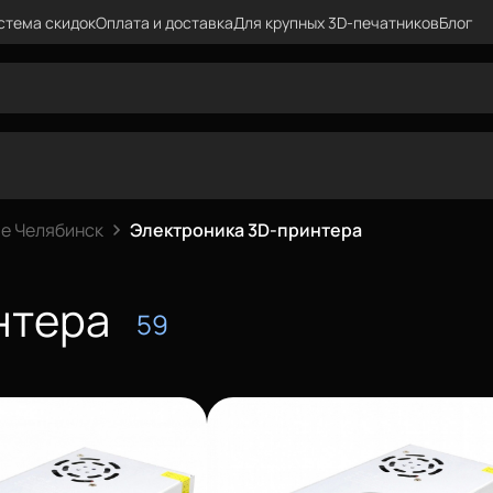
стема скидок
Оплата и доставка
Для крупных 3D-печатников
Блог
е Челябинск
Электроника 3D-принтера
нтера
59