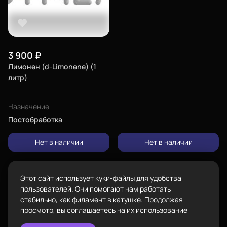
Город
Екатеринбург
изменить
Телефон
8-800-234-47-78
позвонить
3 900
₽
Лимонен (d-Limonene) (1
Адрес
литр)
проложить
Каталог
ул.Проезжая дом 9а
маршрут
Назначение
Режим работы
Постобработка
Пн-Вс с 10:00 до 18:00
Задать вопрос
Нет в наличии
Нет в наличии
Пластик BestFilament
info@bestfilament.ru
написать
Сопутствующие товары
Этот сайт использует куки-файлы для удобства
Подарочные сертификаты
Политика конфиденциальности
пользователей. Они помогают нам работать
стабильно, как филамент в катушке. Продолжая
просмотр, вы соглашаетесь на их использование