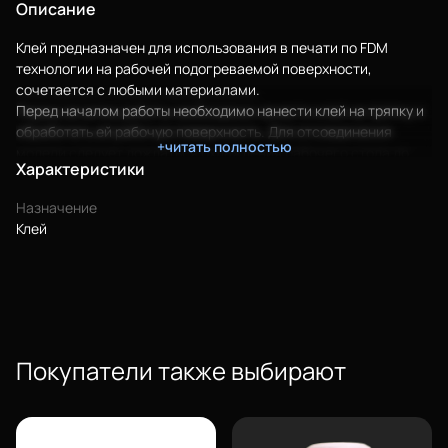
Описание
Клей предназначен для использования в печати по FDM
технологии на рабочей подогреваемой поверхности,
сочетается с любыми материалами.
Перед началом работы необходимо нанести клей на тряпку и
обработать ей рабочую поверхность. Для отсоединения
+читать полностью
модели следует дождаться охлаждения рабочего стола до
Характеристики
30°C.
Клей создан специально для работы с объектами
Назначение
предназначенными для детей.
Клей
Преимущества:
Водорастворимость
Гипоаллергенность
Легкость в использовании
Экономичность
Отсутствие запаха
Покупатели также выбирают