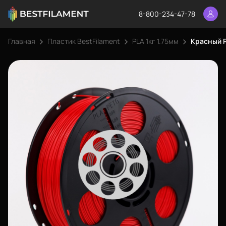
8-800-234-47-78
Главная
Пластик BestFilament
PLA 1кг 1.75мм
Красный P