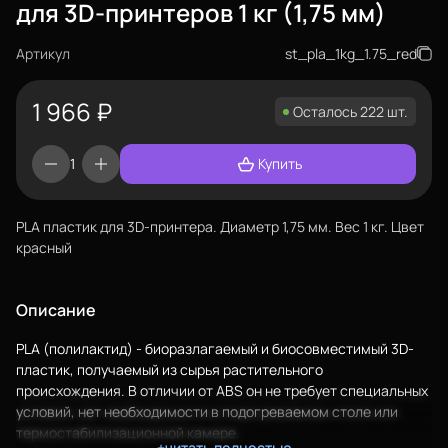
для 3D-принтеров 1 кг (1,75 мм)
Артикул
st_pla_1kg_1.75_red
1 966
₽
Осталось 222 шт.
Купить
PLA пластик для 3D-принтера. Диаметр 1,75 мм. Вес 1 кг. Цвет
красный
Описание
PLA (полилактид) - биоразлагаемый и биосовместимый 3D-
Еще
пластик, получаемый из сырья растительного
происхождения. В отличии от ABS он не требует специальных
условий, нет необходимости в подогреваемом столе или
Войти
термостабилизационной камере.
+читать полностью