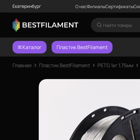
Екатеринбург
О нас
Филиалы
Сертификаты
Си
Каталог
Пластик BestFilament
Главная
Пластик BestFilament
PETG 1кг 1.75мм