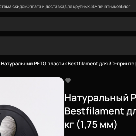
стема скидок
Оплата и доставка
Для крупных 3D-печатников
Блог
Натуральный PETG пластик Bestfilament для 3D-принтеров
Натуральный P
Bestfilament д
кг (1,75 мм)