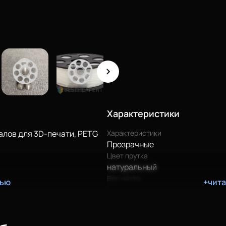
Характеристики
алов для 3D-печати, PETG
Характеристики
Прозрачные
Цвет прутка
натуральный
Вес нетто
тью
+чит
1 кг
Габариты упаковки
20 х 20 х 8 см (0,0032 м3)
ны;