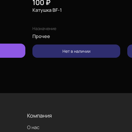
100
₽
Катушка BF-1
Назначение
Прочее
изменить
Нет в наличии
позвонить
проложить
маршрут
Компания
написать
О нас