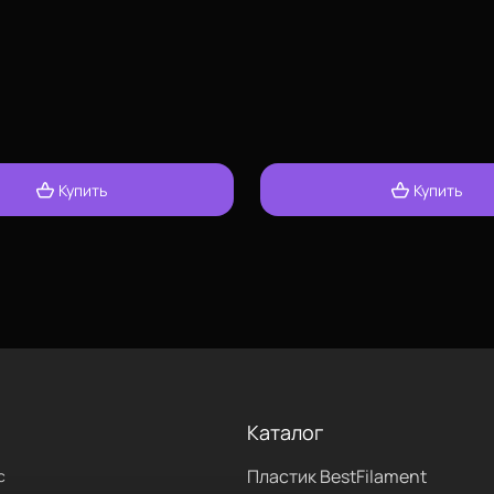
в пределах одной катушки
S
,
HIPS
,
Watson
,
BFNylon
 PETG Bestfilament:
Купить
Купить
овой модели со стола,
ие: вынести на снег,
покрытием платформы
Каталог
ак
.
Пластик BestFilament
 использовать
сушилку
.
с