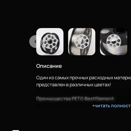
Описание
Один из самых прочных расходных матери
представлен в различных цветах!
Преимущества PETG Bestfilament:
+читать полнос
Очень прочный филамент;
Сцепление слоев беспрецедентно;
Детали из этого материала долговеч